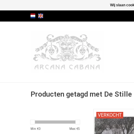
Wij slaan coo
Producten getagd met De Stille
"Pasoeroean door de
VERKOCHT
Salzwedel"
Min: €
0
Max: €
5