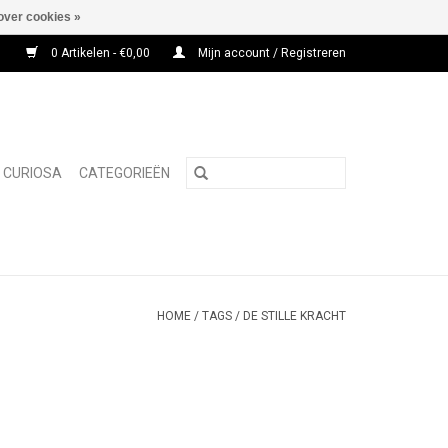
over cookies »
0 Artikelen - €0,00
Mijn account / Registreren
CURIOSA
CATEGORIEËN
HOME
/
TAGS
/
DE STILLE KRACHT