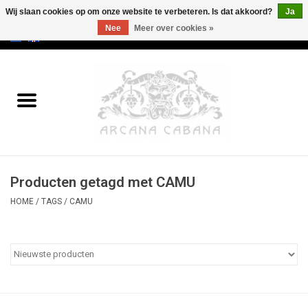
Wij slaan cookies op om onze website te verbeteren. Is dat akkoord?
Ja
Nee
Meer over cookies »
0 Artikelen - €0,00
Home
Oud & Zeldzaam
Kunst
Producten getagd met CAMU
Erotica
HOME
/
TAGS
/
CAMU
Curiosa
Categorieën