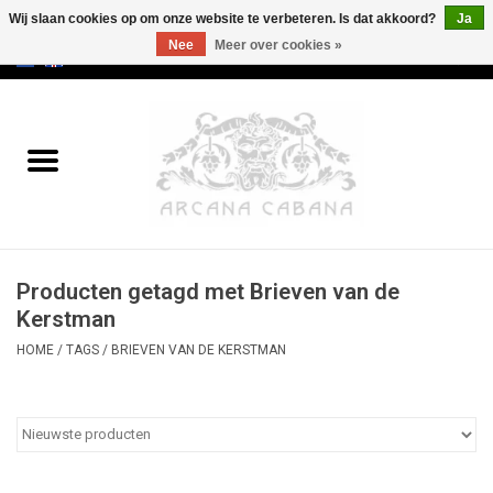
Wij slaan cookies op om onze website te verbeteren. Is dat akkoord?
Ja
Nee
Meer over cookies »
0 Artikelen - €0,00
Home
Oud & Zeldzaam
Kunst
Producten getagd met Brieven van de
Erotica
Kerstman
HOME
/
TAGS
/
BRIEVEN VAN DE KERSTMAN
Curiosa
Categorieën