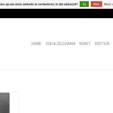
kies op om onze website te verbeteren. Is dat akkoord?
Ja
Nee
Meer 
HOME
OUD & ZELDZAAM
KUNST
EROTICA
 (1864) van
ir verslag
osieven en