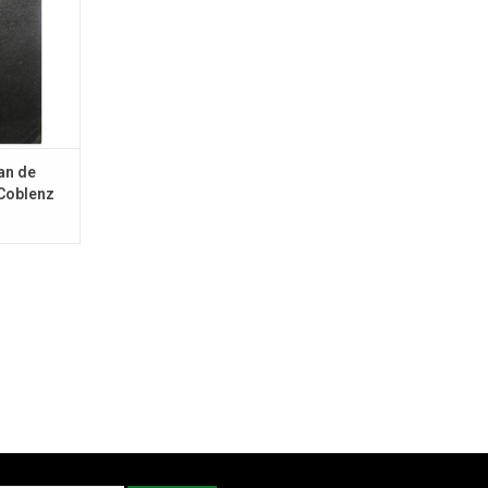
NKELWAGEN
an de
 Coblenz