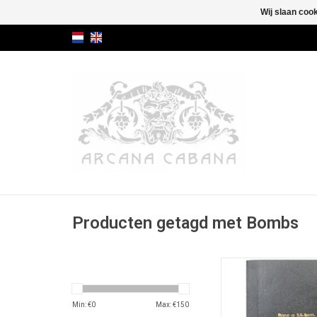
Wij slaan coo
Producten getagd met Bombs
Antiquarische uitgave
een 19e eeuws milita
van proeven met expl
Min: €
0
Max: €
150
bommen.