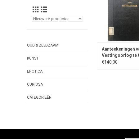
TOEVOEGEN AAN WI
OUD & ZELDZAAM
Aanteekeningen v
Vestingoorlog te
KUNST
- 1864
€140,00
EROTICA
CURIOSA
CATEGORIEËN