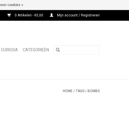
over cookies »
0 Artikelen - €0,00
Mijn account / Registreren
CURIOSA
CATEGORIEËN
HOME
/
TAGS
/
BOMBS