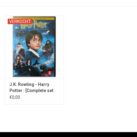
VERKOCHT
J.K. Rowling - Harry
Potter : [Complete set
DVDs] - 2002/2011
€0,00