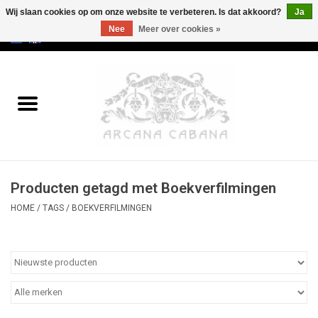
Wij slaan cookies op om onze website te verbeteren. Is dat akkoord?
Ja
Nee
Meer over cookies »
0 Artikelen - €0,00
Home
Oud & Zeldzaam
Kunst
Producten getagd met Boekverfilmingen
Erotica
HOME
/
TAGS
/
BOEKVERFILMINGEN
Curiosa
Categorieën