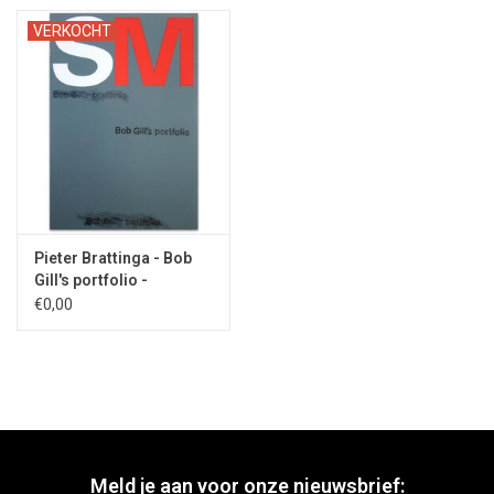
VERKOCHT
Pieter Brattinga - Bob
Gill's portfolio -
1967/1968
€0,00
Meld je aan voor onze nieuwsbrief: