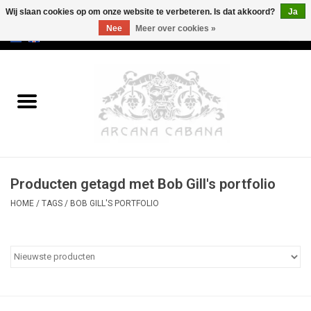
Wij slaan cookies op om onze website te verbeteren. Is dat akkoord?
Ja
Nee
Meer over cookies »
0 Artikelen - €0,00
Home
Oud & Zeldzaam
Kunst
Producten getagd met Bob Gill's portfolio
Erotica
HOME
/
TAGS
/
BOB GILL'S PORTFOLIO
Curiosa
Categorieën