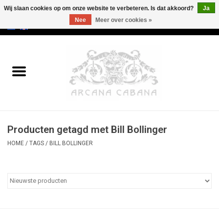
Wij slaan cookies op om onze website te verbeteren. Is dat akkoord?
Ja
Nee
Meer over cookies »
0 Artikelen - €0,00
Home
Oud & Zeldzaam
Kunst
Producten getagd met Bill Bollinger
Erotica
HOME
/
TAGS
/
BILL BOLLINGER
Curiosa
Categorieën