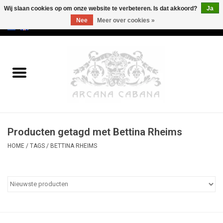
Wij slaan cookies op om onze website te verbeteren. Is dat akkoord?
Ja
Nee
Meer over cookies »
0 Artikelen - €0,00
Home
Oud & Zeldzaam
Kunst
Producten getagd met Bettina Rheims
Erotica
HOME
/
TAGS
/
BETTINA RHEIMS
Curiosa
Categorieën