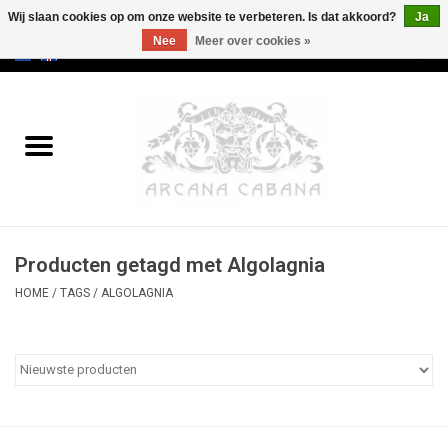
Wij slaan cookies op om onze website te verbeteren. Is dat akkoord?
Ja
Nee
Meer over cookies »
0 Artikelen - €0,00
Home
Oud & Zeldzaam
Kunst
Producten getagd met Algolagnia
Erotica
HOME
/
TAGS
/
ALGOLAGNIA
Curiosa
Categorieën