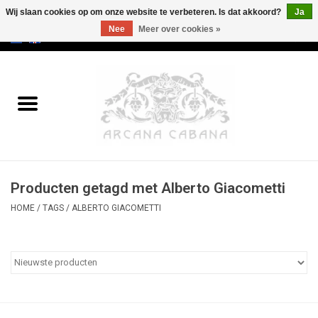
Wij slaan cookies op om onze website te verbeteren. Is dat akkoord?
Ja
Nee
Meer over cookies »
0 Artikelen - €0,00
Home
Oud & Zeldzaam
Kunst
Producten getagd met Alberto Giacometti
Erotica
HOME
/
TAGS
/
ALBERTO GIACOMETTI
Curiosa
Categorieën