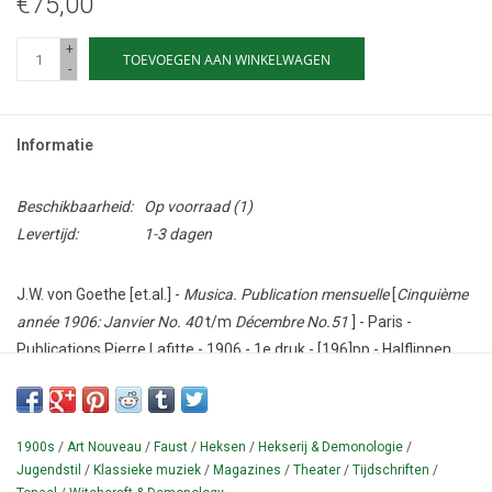
€75,00
+
TOEVOEGEN AAN WINKELWAGEN
-
Informatie
Beschikbaarheid:
Op voorraad
(1)
Levertijd:
1-3 dagen
J.W. von Goethe [et.al.] -
Musica. Publication mensuelle
[
Cinquième
année 1906: Janvier No. 40
t/m
Décembre No.51
] - Paris -
Publications Pierre Lafitte - 1906 - 1e druk - [196]pp - Halflinnen
band - 29 x 36 cm.
Conditie: Goed - met slijtage, vlekjes. Zeldzaam.
1900s
/
Art Nouveau
/
Faust
/
Heksen
/
Hekserij & Demonologie
/
Groot formaat art nouveau stijl (klassieke) muziektijdschift van
Jugendstil
/
Klassieke muziek
/
Magazines
/
Theater
/
Tijdschriften
/
net na het fin-de-siècle. Geïllustreerd met zwart-wit foto's (door