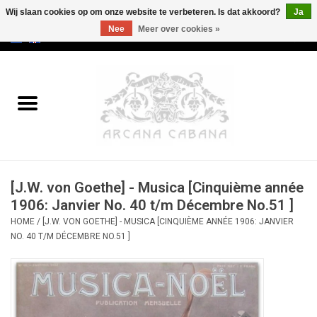
Wij slaan cookies op om onze website te verbeteren. Is dat akkoord?
Ja
Nee
Meer over cookies »
0 Artikelen - €0,00
Home
Oud & Zeldzaam
Kunst
[J.W. von Goethe] - Musica [Cinquième année
Erotica
1906: Janvier No. 40 t/m Décembre No.51 ]
HOME
/
[J.W. VON GOETHE] - MUSICA [CINQUIÈME ANNÉE 1906: JANVIER
Curiosa
NO. 40 T/M DÉCEMBRE NO.51 ]
Categorieën