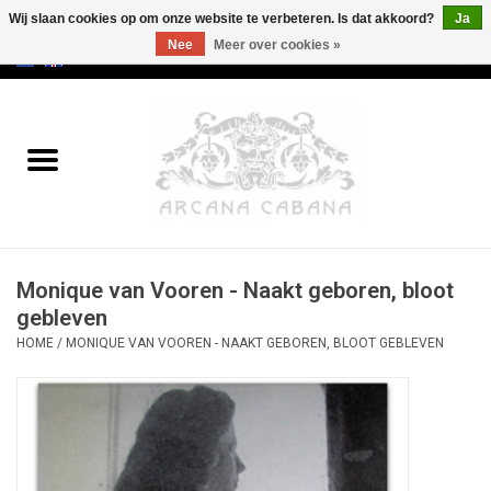
Wij slaan cookies op om onze website te verbeteren. Is dat akkoord?
Ja
Nee
Meer over cookies »
0 Artikelen - €0,00
Home
Oud & Zeldzaam
Kunst
Monique van Vooren - Naakt geboren, bloot
Erotica
gebleven
HOME
/
MONIQUE VAN VOOREN - NAAKT GEBOREN, BLOOT GEBLEVEN
Curiosa
Categorieën