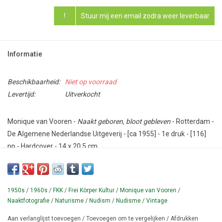
!
Stuur mij een email zodra weer leverbaar
Informatie
Beschikbaarheid:
Niet op voorraad
Levertijd:
Uitverkocht
Monique van Vooren -
Naakt geboren, bloot gebleven
- Rotterdam -
De Algemene Nederlandse Uitgeverij - [ca 1955] - 1e druk - [116]
pp - Hardcover - 14 x 20,5 cm.
Conditie: Goed.
Teksten over de voordelen van het nudisme en de Frei Körper
1950s
/
1960s
/
FKK
/
Frei Körper Kultur
/
Monique van Vooren
/
Kultur. Geïllustreerd met zwart-wit en sepia foto's van gelukkige
Naaktfotografie
/
Naturisme
/
Nudism
/
Nudisme
/
Vintage
blote mensen. Gebonden editie in skai boekbandje. NCC dateert dit
boek rond 1965.
Aan verlanglijst toevoegen
/
Toevoegen om te vergelijken
/
Afdrukken