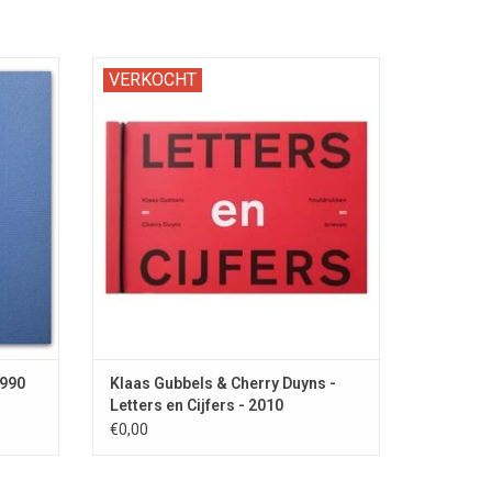
n een
Klein oblong kaartenboekje met
VERKOCHT
correspondentie van de twee kunstenaars.
1990
Klaas Gubbels & Cherry Duyns -
Letters en Cijfers - 2010
€0,00