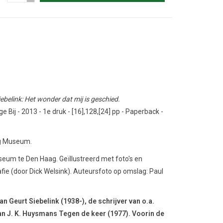
ebelink: Het wonder dat mij is geschied.
Bij - 2013 - 1e druk - [16],128,[24] pp - Paperback -
ig Museum.
seum te Den Haag. Geïllustreerd met foto's en
afie (door Dick Welsink). Auteursfoto op omslag: Paul
 Geurt Siebelink (1938-), de schrijver van o.a.
 van J. K. Huysmans Tegen de keer (1977). Voorin de