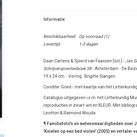
Informatie
Beschikbaarheid:
Op voorraad
(1)
Levertijd:
1-3 dagen
Daan Cartens & Sjoerd van Faassen [sst.] -
Jan Si
Schrijversprentenboek 58
- Amsterdam - De Bezige 
19 x 24 cm. - Vormg.: Brigitte Slangen.
Conditie: Goed - met kaartje van het Letterkund
Catalogus uitgegeven i.s.m. het Letterkundig Mu
reproducties in zwart-wit en KLEUR. Met bibliogr
Levitton & Raimond Wouda.
¶ Familiefoto's en wetenswaardigheden over Jan
'Knielen op een bed violen' (2005) en vertaler