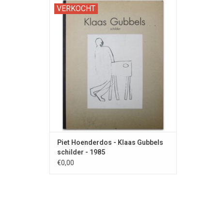
Catalogus t.g.v. een tentoonstelling bij de
VERKOCHT
Amsterdamse Galerie Espace.
Piet Hoenderdos - Klaas Gubbels
schilder - 1985
€0,00