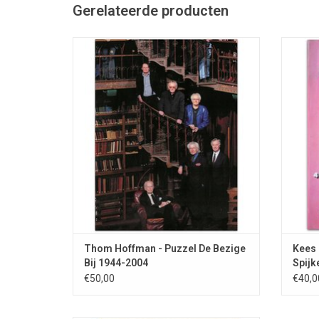
Gerelateerde producten
De Bezige Bij 2004 Puzzel in ongeopende
Monogr
verpakking. Plus de originele plastic
(vo
draagtas.
portret
TOEVOEGEN AAN WINKELWAGEN
T
Thom Hoffman - Puzzel De Bezige
Kees 
Bij 1944-2004
Spijk
€50,00
€40,0