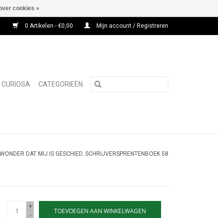
over cookies »
0 Artikelen - €0,00
Mijn account / Registreren
CURIOSA
CATEGORIEËN
T WONDER DAT MIJ IS GESCHIED. SCHRIJVERSPRENTENBOEK 58
+
TOEVOEGEN AAN WINKELWAGEN
-