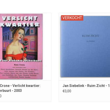
afie over de Arnhemse Spijkerbuurt
Geïllustreerd met reproductie va
VERKOCHT
orheen Red Light District) en de
schilderij van Han Jansen.
ten van prostituees door kunstenaar
Denny Jacobs.
OEVOEGEN AAN WINKELWAGEN
Crone - Verlicht kwartier:
Jan Siebelink - Ruim Zicht - 
erbuurt - 2003
€0,00
0