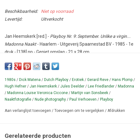
Beschikbaarheid:
Niet op voorraad
Levertijd:
Uitverkocht
Jan Heemskerk [red.] -
Playboy Nr. 9: September. Unlike a virgin...
Madonna Naakt
- Haarlem - Uitgeverij Spaarnestad BV - 1985 - 1e
druk - [138] pp - Geniet omslag - 21 x 28 cm.
Conditie: Uitstekend - COMPLEET met de Playboy autosticker.
Nederlandse aflevering van het bekende Amerikaanse blootblad
1980s
/
Dick Matena
/
Dutch Playboy
/
Erotiek
/
Gerard Reve
/
Hans Plomp
/
van Hugh Hefner (1926-2017). Geïllustreerd met foto's,
Hugh Hefner
/
Jan Heemskerk
/
Jules Deelder
/
Lee Friedlander
/
Madonna
reproducties en advertenties in kleur en zwart-wit. Met popster
/
Madonna Louise Veronica Ciccone
/
Martijn van Sonsbeek
/
Madonna op de cover en op naaktfoto's door Lee Friedlander uit
Naaktfotografie
/
Nude photography
/
Paul Verhoeven
/
Playboy
1979/1980.
Aan verlanglijst toevoegen
/
Toevoegen om te vergelijken
/
Afdrukken
¶ Cf. Hemels/Vegt II.B p. 884. Dit nummer bevat voorts o.a
interview met Paul Verhoeven; stripverhaal TITIA door Dick
Matena, modereportage (schrijvers in shirts, o.a. Hans Plomp
Gerelateerde producten
en JULES DEELDER) en een verslag in briefvorm ('Orang Harus