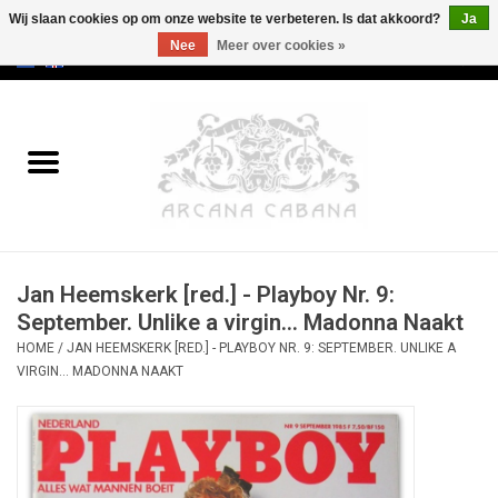
Wij slaan cookies op om onze website te verbeteren. Is dat akkoord?
Ja
Nee
Meer over cookies »
0 Artikelen - €0,00
Home
Oud & Zeldzaam
Kunst
Jan Heemskerk [red.] - Playboy Nr. 9:
Erotica
September. Unlike a virgin... Madonna Naakt
HOME
/
JAN HEEMSKERK [RED.] - PLAYBOY NR. 9: SEPTEMBER. UNLIKE A
Curiosa
VIRGIN... MADONNA NAAKT
Categorieën