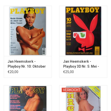
Mati') door Gerard Reve (later in andere vorm verschenen in
'Brieven aan geschoolde arbeiders'). Met illustratie door
Martijn van Sonsbeek.
Jan Heemskerk -
Jan Heemskerk -
Playboy Nr. 10: Oktober
Playboy 3D Nr. 5: Mei -
- 1994
1993
€20,00
€25,00
VERKOCHT