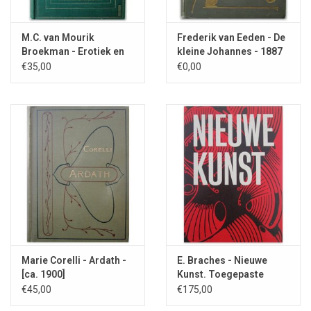
M.C. van Mourik
Frederik van Eeden - De
Broekman - Erotiek en
kleine Johannes - 1887
Huwelijk 1932
€35,00
€0,00
Marie Corelli - Ardath -
E. Braches - Nieuwe
[ca. 1900]
Kunst. Toegepaste
Grafiek - 2006
€45,00
€175,00