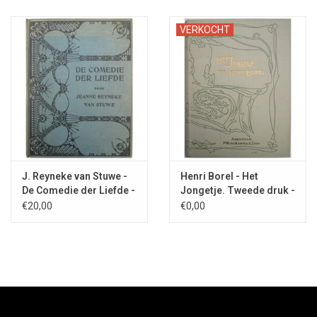
VERKOCHT
J. Reyneke van Stuwe -
Henri Borel - Het
De Comedie der Liefde -
Jongetje. Tweede druk -
1922
[ca. 1900]
€20,00
€0,00