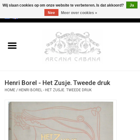
Wij slaan cookies op om onze website te verbeteren. Is dat akkoord?
Ja
Nee
Meer over cookies »
0 Artikelen - €0,00
Home
Oud & Zeldzaam
Kunst
Henri Borel - Het Zusje. Tweede druk
Erotica
HOME
/
HENRI BOREL - HET ZUSJE. TWEEDE DRUK
Curiosa
Categorieën