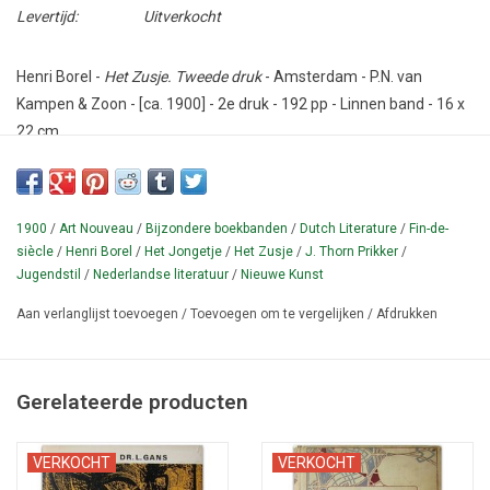
Levertijd:
Uitverkocht
Henri Borel -
Het Zusje. Tweede druk
- Amsterdam - P.N. van
Kampen & Zoon - [ca. 1900] - 2e druk - 192 pp - Linnen band - 16 x
22 cm.
Conditie: Goed.
Antiquarische uitgave van deze roman van de schrijver / journalist
1900
/
Art Nouveau
/
Bijzondere boekbanden
/
Dutch Literature
/
Fin-de-
Henri Jean François Borel (1869-1933). Vervolg op 'Het Jongetje',
siècle
/
Henri Borel
/
Het Jongetje
/
Het Zusje
/
J. Thorn Prikker
/
"waarin
"een jonge man het geloof aan de goedheid en de
Jugendstil
/
Nederlandse literatuur
/
Nieuwe Kunst
schoonheid van het leven verliest, hoe deze, na duistere jaren [...]
Aan verlanglijst toevoegen
/
Toevoegen om te vergelijken
/
Afdrukken
en den invloed van een reine zusterziel, weer terugkeert tot het
geloof in die goedheid en die schoonheid".
¶ Gebonden editie in Art Nouveau boekband door 'J.T.P.' = J.
Gerelateerde producten
Thorn Prikker (1868-1932). Cf. Struik 235; zie Braches 980524
en p. 590 voor afbeelding van Het Jongetje (1898) in dezelfde
VERKOCHT
VERKOCHT
bandversiering.