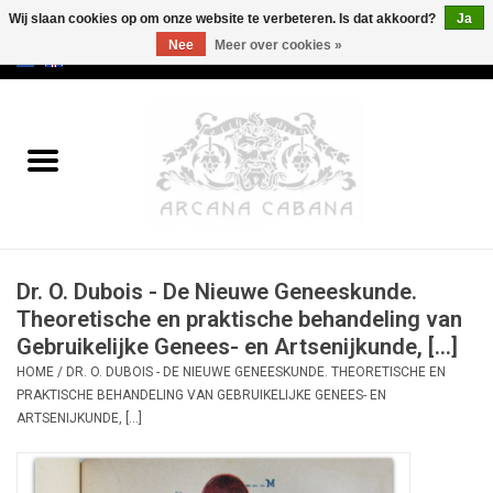
Wij slaan cookies op om onze website te verbeteren. Is dat akkoord?
Ja
Nee
Meer over cookies »
0 Artikelen - €0,00
Home
Oud & Zeldzaam
Kunst
Dr. O. Dubois - De Nieuwe Geneeskunde.
Erotica
Theoretische en praktische behandeling van
Gebruikelijke Genees- en Artsenijkunde, [...]
Curiosa
HOME
/
DR. O. DUBOIS - DE NIEUWE GENEESKUNDE. THEORETISCHE EN
PRAKTISCHE BEHANDELING VAN GEBRUIKELIJKE GENEES- EN
Categorieën
ARTSENIJKUNDE, [...]