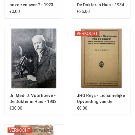
onze zenuwen? - 1923
De Dokter in Huis - 1934
Als geneesmiddel is Absynth thee geschikt en bij het
€0,00
€25,00
onderwerp Onanismus lezen we: "Masturbatie - De geheime
gewoonten in beide geslachten zijn een oorzaak van
verzwakking en de bron van ernstige ziekten, als de
VERKOCHT
ontstekingen van het ruggemerg en van de hersenen, de
hysteria, de krankzinnigheid [sic]."
Dr. Med. J. Voorhoeve -
JHO Reys - Lichamelijke
De Dokter in Huis - 1933
Opvoeding van de
Vrouw - 1927
€30,00
€0,00
VERKOCHT