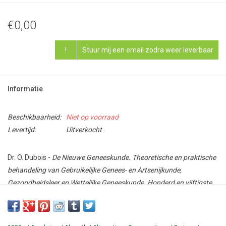
€0,00
!
Stuur mij een email zodra weer leverbaar
Informatie
Beschikbaarheid:
Niet op voorraad
Levertijd:
Uitverkocht
Dr. O. Dubois -
De Nieuwe Geneeskunde. Theoretische en praktische
behandeling van Gebruikelijke Genees- en Artsenijkunde,
Gezondheidsleer en Wettelijke Geneeskunde. Honderd en vijftigste
uitgave
- Parijs (XIIe) / Den Haag - Laboratoir Dr. O. Dubois - [1936] -
150e druk - [696] pp - Paperback - 11,5 x 17,5 cm.
Conditie: Goed - met slijtage, scheurtjes in omslag.