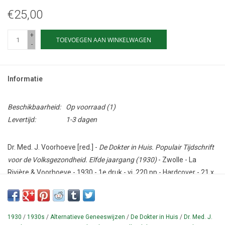
€25,00
+
TOEVOEGEN AAN WINKELWAGEN
-
Informatie
Beschikbaarheid:
Op voorraad
(1)
Levertijd:
1-3 dagen
Dr. Med. J. Voorhoeve [red.] -
De Dokter in Huis. Populair Tijdschrift
voor de Volksgezondheid. Elfde jaargang (1930)
- Zwolle - La
Rivière & Voorhoeve - 1930 - 1e druk - vi, 220 pp - Hardcover - 21 x
28 cm.
Conditie: Goed - COMPLEET. Binnenwerk slijtage en vlekkig.
Herbonden.
1930
/
1930s
/
Alternatieve Geneeswijzen
/
De Dokter in Huis
/
Dr. Med. J.