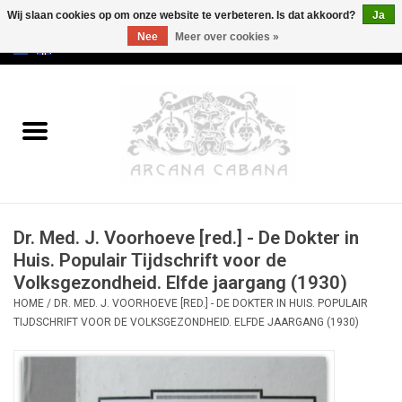
Wij slaan cookies op om onze website te verbeteren. Is dat akkoord?
Ja
Nee
Meer over cookies »
0 Artikelen - €0,00
Home
Oud & Zeldzaam
Kunst
Dr. Med. J. Voorhoeve [red.] - De Dokter in
Erotica
Huis. Populair Tijdschrift voor de
Volksgezondheid. Elfde jaargang (1930)
Curiosa
HOME
/
DR. MED. J. VOORHOEVE [RED.] - DE DOKTER IN HUIS. POPULAIR
TIJDSCHRIFT VOOR DE VOLKSGEZONDHEID. ELFDE JAARGANG (1930)
Categorieën