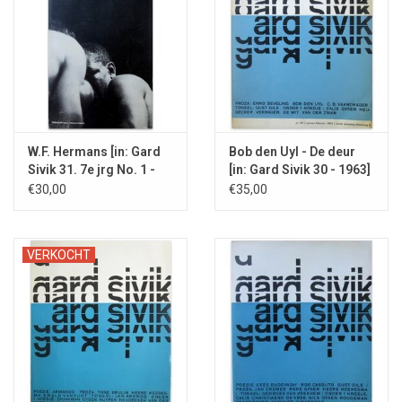
W.F. Hermans [in: Gard
Bob den Uyl - De deur
Sivik 31. 7e jrg No. 1 -
[in: Gard Sivik 30 - 1963]
1963]
€30,00
€35,00
VERKOCHT