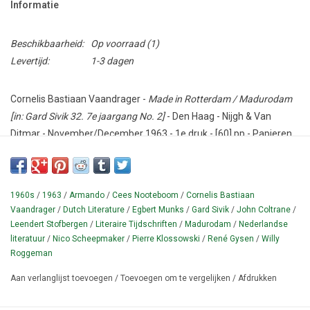
Informatie
Beschikbaarheid:
Op voorraad
(1)
Levertijd:
1-3 dagen
Cornelis Bastiaan Vaandrager -
Made in Rotterdam / Madurodam
[in: Gard Sivik 32. 7e jaargang No. 2]
- Den Haag - Nijgh & Van
Ditmar - November/December 1963 - 1e druk - [60] pp - Papieren
omslag - 16,5 x 28 cm. - Vormg.: Leendert Stofbergen.
Conditie: Goed - iets slijtage / gekreukt, maar COMPLEET met het
zeer zeldzame buikbandje ingelegd.
1960s
/
1963
/
Armando
/
Cees Nooteboom
/
Cornelis Bastiaan
Vaandrager
/
Dutch Literature
/
Egbert Munks
/
Gard Sivik
/
John Coltrane
/
Literair tijdschrift, oorspronkelijk gestart (en vernoemd naar een
Leendert Stofbergen
/
Literaire Tijdschriften
/
Madurodam
/
Nederlandse
café) in Antwerpen, België. Geïllustreerd met foto's (door Egbert
literatuur
/
Nico Scheepmaker
/
Pierre Klossowski
/
René Gysen
/
Willy
Munks). Met inhoudsopgave. Er verschenen 33 afleveringen
Roggeman
tussen 1955 en 1964. Cf. Mourits p. 30.
Aan verlanglijst toevoegen
/
Toevoegen om te vergelijken
/
Afdrukken
¶ Dit nummer met bijdragen van o.a. Willy Roggeman ('John