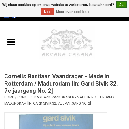
Wij slaan cookies op om onze website te verbeteren. Is dat akkoord?
Ja
Nee
Meer over cookies »
0 Artikelen - €0,00
Home
Oud & Zeldzaam
Kunst
Cornelis Bastiaan Vaandrager - Made in
Erotica
Rotterdam / Madurodam [in: Gard Sivik 32.
7e jaargang No. 2]
Curiosa
HOME
/
CORNELIS BASTIAAN VAANDRAGER - MADE IN ROTTERDAM /
MADURODAM [IN: GARD SIVIK 32. 7E JAARGANG NO. 2]
Categorieën