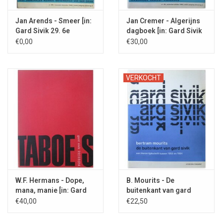
Jan Arends - Smeer [in:
Jan Cremer - Algerijns
Gard Sivik 29. 6e
dagboek [in: Gard Sivik
jaargang Afl. 5 - 1962]
28 - 1962]
€0,00
€30,00
VERKOCHT
W.F. Hermans - Dope,
B. Mourits - De
mana, manie [in: Gard
buitenkant van gard
Sivik 22/23/24 - 1961]
sivik - 2025
€40,00
€22,50