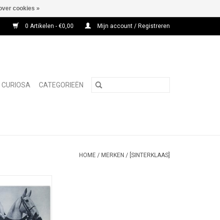
over cookies »
0 Artikelen - €0,00
Mijn account / Registreren
CURIOSA
CATEGORIEËN
HOME
/
MERKEN
/
[SINTERKLAAS]
NSB magazine uit
reldoorlog met
int Nicolaas en
e Piet.