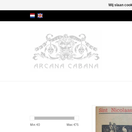
Wij slaan coo
Stempelboekje met ad
voor beschuit, banke
Nicolaas specu
Min: €
0
Max: €
75
TOEVOEGEN AAN WI