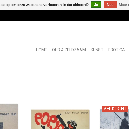
kies op om onze website te verbeteren. Is dat akkoord?
Ja
Nee
Meer 
HOME
OUD & ZELDZAAM
KUNST
EROTICA
vertenties
Curieus prentenboek met 'naïef
Folkloristisch 
VERKOCHT
t en Sint
foute' Zwarte Piet rijmpjes.
de Tweede We
laas.
special over S
TOEVOEGEN AAN WINKELWAGEN
Zwart
NKELWAGEN