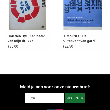
Bob den Uyl - Een beeld
B. Mourits - De
van mijn drukke
buitenkant van gard
werkzaamheden - 1960
sivik - 2025
€35,00
€22,50
Meld je aan voor onze nieuwsbrief:
ABONNEER