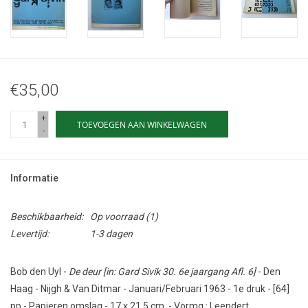
€35,00
+
TOEVOEGEN AAN WINKELWAGEN
-
Informatie
Beschikbaarheid:
Op voorraad
(1)
Levertijd:
1-3 dagen
Bob den Uyl -
De deur [in: Gard Sivik 30. 6e jaargang Afl. 6]
- Den
Haag - Nijgh & Van Ditmar - Januari/Februari 1963 - 1e druk - [64]
pp - Papieren omslag - 17 x 21,5 cm. - Vormg.: Leendert