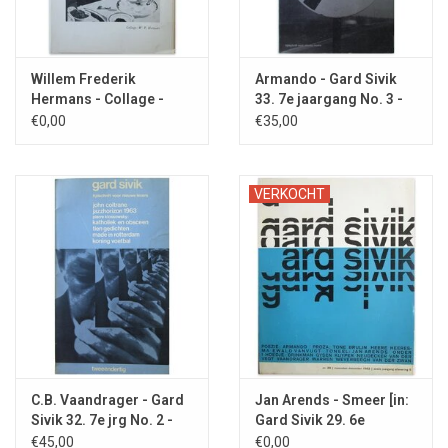
Willem Frederik
Armando - Gard Sivik
Hermans - Collage -
33. 7e jaargang No. 3 -
1964
1964
€0,00
€35,00
VERKOCHT
C.B. Vaandrager - Gard
Jan Arends - Smeer [in:
Sivik 32. 7e jrg No. 2 -
Gard Sivik 29. 6e
1963
jaargang Afl. 5 - 1962]
€45,00
€0,00