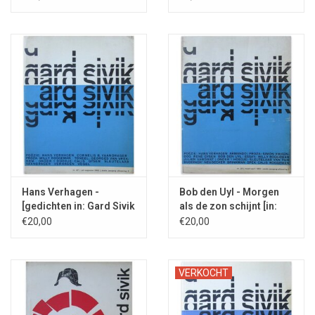
Hans Verhagen -
Bob den Uyl - Morgen
[gedichten in: Gard Sivik
als de zon schijnt [in:
27 - 1962]
Gard Sivik 25 - 1962]
€20,00
€20,00
VERKOCHT