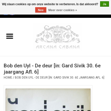
Wij slaan cookies op om onze website te verbeteren. Is dat akkoord?
Ja
Nee
Meer over cookies »
0 Artikelen - €0,00
Home
Oud & Zeldzaam
Kunst
Bob den Uyl - De deur [in: Gard Sivik 30. 6e
Erotica
jaargang Afl. 6]
HOME
/
BOB DEN UYL - DE DEUR [IN: GARD SIVIK 30. 6E JAARGANG AFL. 6]
Curiosa
Categorieën