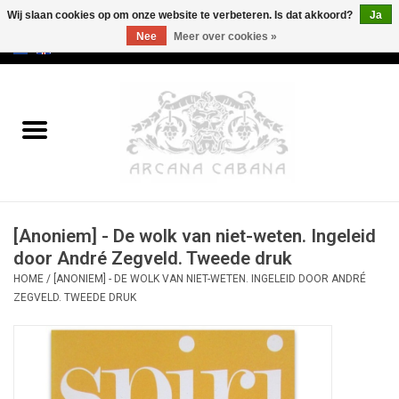
Wij slaan cookies op om onze website te verbeteren. Is dat akkoord?
Ja
Nee
Meer over cookies »
0 Artikelen - €0,00
Home
Oud & Zeldzaam
Kunst
[Anoniem] - De wolk van niet-weten. Ingeleid
Erotica
door André Zegveld. Tweede druk
HOME
/
[ANONIEM] - DE WOLK VAN NIET-WETEN. INGELEID DOOR ANDRÉ
Curiosa
ZEGVELD. TWEEDE DRUK
Categorieën