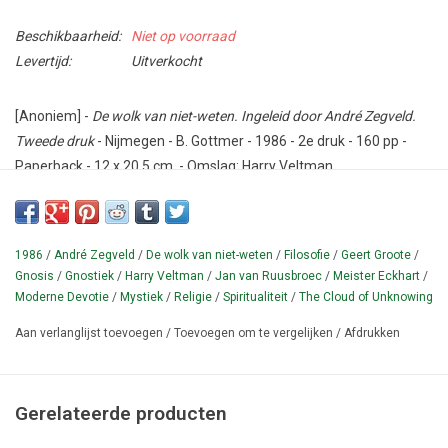
Beschikbaarheid:
Niet op voorraad
Levertijd:
Uitverkocht
[Anoniem] -
De wolk van niet-weten. Ingeleid door André Zegveld.
Tweede druk
- Nijmegen - B. Gottmer - 1986 - 2e druk - 160 pp -
Paperback - 12 x 20,5 cm. - Omslag: Harry Veltman.
Conditie: Goed - butsje op de cover, achterop wat streepjes met
pen.
1986
/
André Zegveld
/
De wolk van niet-weten
/
Filosofie
/
Geert Groote
/
Eerste Nederlandse vertaling van The Cloud of Unknowing, een
Gnosis
/
Gnostiek
/
Harry Veltman
/
Jan van Ruusbroec
/
Meister Eckhart
/
engelse mystieke tekst uit ca. 1380. Met inhoudsopgave en lijst
Moderne Devotie
/
Mystiek
/
Religie
/
Spiritualiteit
/
The Cloud of Unknowing
van andere delen in de reeks. Spiritualiteit: teksten van & over
Aan verlanglijst toevoegen
/
Toevoegen om te vergelijken
/
Afdrukken
innerlijk leven, deel 6.
¶ De onbekende Engelse schrijver van dit waardevolle
spirituele geschrift is een tijdgenoot van meister Eckhart, Jan
Gerelateerde producten
van Ruusbroec en Geert Groote. Het boek is gewijd aan het
begeleiden van mensen die wellicht geroepen worden tot de