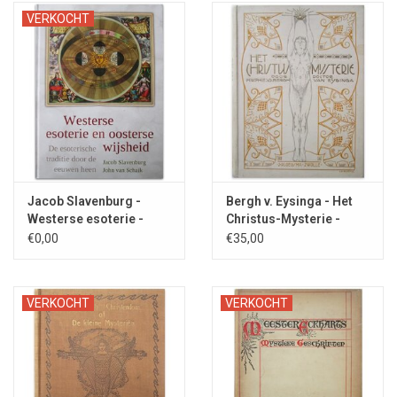
VERKOCHT
weg van de beschouwing, de contemplatie. Een weg naar een
zekere ‘staat van eenzaamheid’.
Jacob Slavenburg -
Bergh v. Eysinga - Het
Westerse esoterie -
Christus-Mysterie -
2010
1917
€0,00
€35,00
VERKOCHT
VERKOCHT