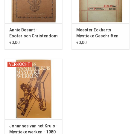
Annie Besant -
Meester Eckharts
Esoterisch Christendom
Mystieke Geschriften
- 1926
1910
€0,00
€0,00
VERKOCHT
Johannes van het Kruis -
Mystieke werken - 1980