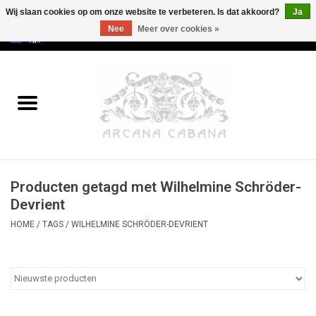
Wij slaan cookies op om onze website te verbeteren. Is dat akkoord?
Ja
Nee
Meer over cookies »
0 Artikelen - €0,00
Home
Oud & Zeldzaam
Kunst
Producten getagd met Wilhelmine Schröder-
Erotica
Devrient
HOME
/
TAGS
/
WILHELMINE SCHRÖDER-DEVRIENT
Curiosa
Categorieën