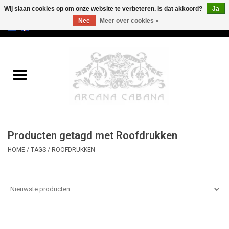
Wij slaan cookies op om onze website te verbeteren. Is dat akkoord?
Ja
Nee
Meer over cookies »
0 Artikelen - €0,00
Home
Oud & Zeldzaam
Kunst
Producten getagd met Roofdrukken
Erotica
HOME
/
TAGS
/
ROOFDRUKKEN
Curiosa
Categorieën