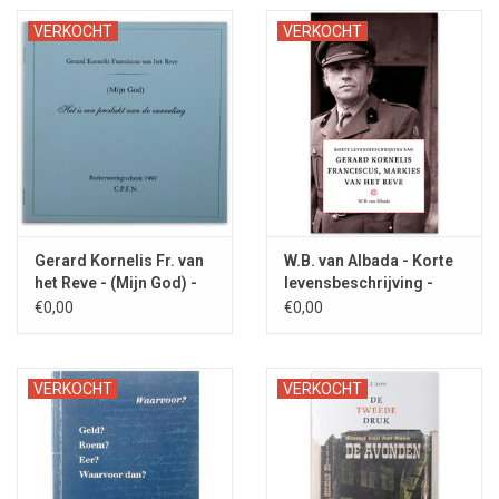
VERKOCHT
VERKOCHT
Gerard Kornelis Fr. van
W.B. van Albada - Korte
het Reve - (Mijn God) -
levensbeschrijving -
1997
2023
€0,00
€0,00
VERKOCHT
VERKOCHT