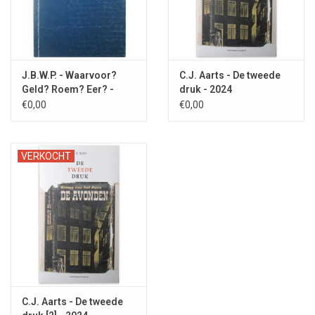
J.B.W.P. - Waarvoor?
C.J. Aarts - De tweede
Geld? Roem? Eer? -
druk - 2024
1993
€0,00
€0,00
VERKOCHT
C.J. Aarts - De tweede