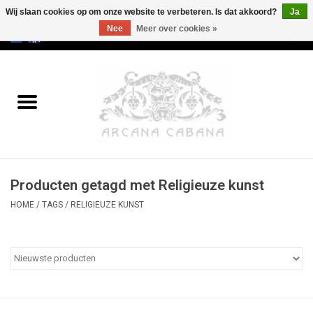
Wij slaan cookies op om onze website te verbeteren. Is dat akkoord?
Ja
Nee
Meer over cookies »
0 Artikelen - €0,00
Home
Oud & Zeldzaam
Kunst
Producten getagd met Religieuze kunst
Erotica
HOME
/
TAGS
/
RELIGIEUZE KUNST
Curiosa
Categorieën