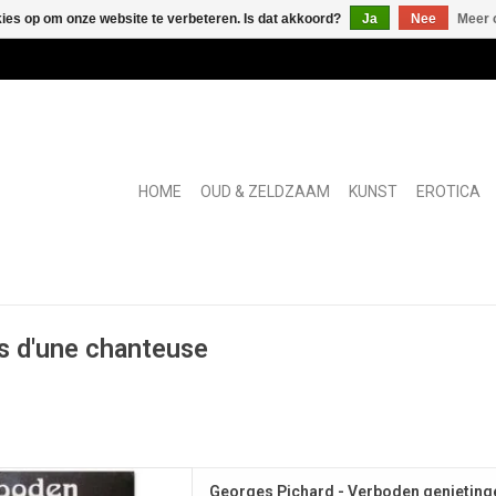
kies op om onze website te verbeteren. Is dat akkoord?
Ja
Nee
Meer 
HOME
OUD & ZELDZAAM
KUNST
EROTICA
 d'une chanteuse
cènes uit Mémoires d'une
Georges Pichard - Verboden genieting