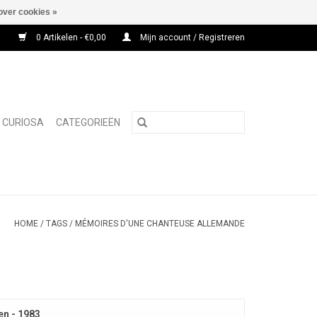
over cookies »
0 Artikelen - €0,00
Mijn account / Registreren
CURIOSA
CATEGORIEËN
HOME
/
TAGS
/
MÉMOIRES D'UNE CHANTEUSE ALLEMANDE
en - 1983