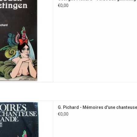
Allemande (1978).
€0,00
 AAN WINKELWAGEN
 van 'Aus den Memoiren einer
G. Pichard - Mémoires d'une chanteus
Frans. HARDCOVER EDITIE.
€0,00
 AAN WINKELWAGEN