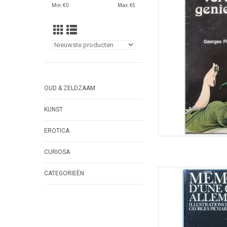
chanteuse 
Min: €
0
Max: €
5
TOEVOEGEN
OUD & ZELDZAAM
KUNST
EROTICA
CURIOSA
Erotische stripversie
CATEGORIEËN
Sängerin' in het 
TOEVOEGEN