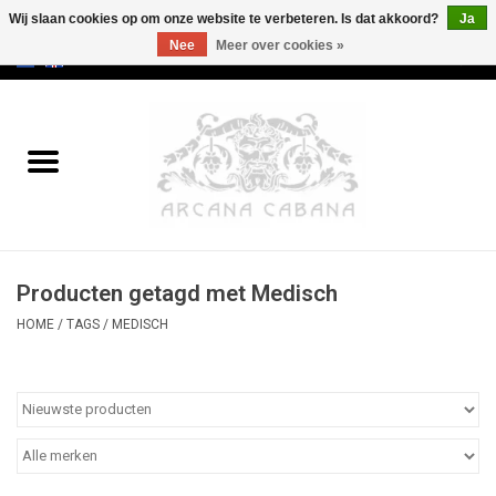
Wij slaan cookies op om onze website te verbeteren. Is dat akkoord?
Ja
Nee
Meer over cookies »
0 Artikelen - €0,00
Home
Oud & Zeldzaam
Kunst
Producten getagd met Medisch
Erotica
HOME
/
TAGS
/
MEDISCH
Curiosa
Categorieën