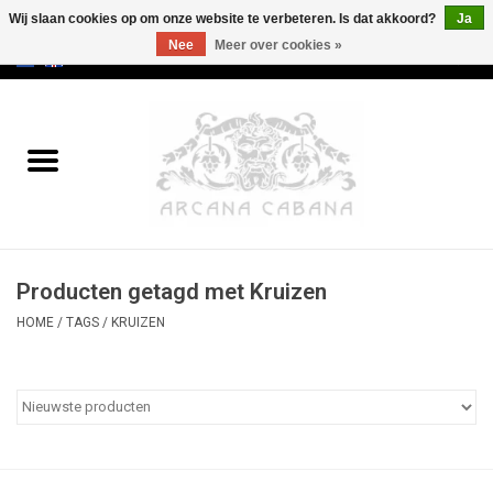
Wij slaan cookies op om onze website te verbeteren. Is dat akkoord?
Ja
Nee
Meer over cookies »
0 Artikelen - €0,00
Home
Oud & Zeldzaam
Kunst
Producten getagd met Kruizen
Erotica
HOME
/
TAGS
/
KRUIZEN
Curiosa
Categorieën