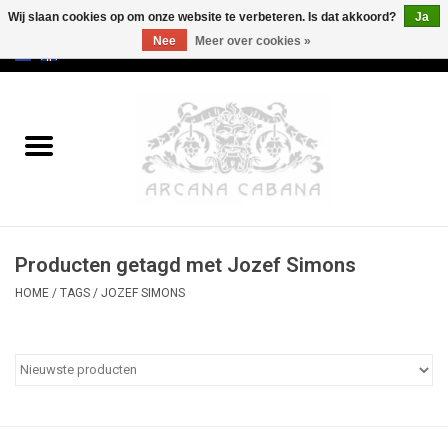
Wij slaan cookies op om onze website te verbeteren. Is dat akkoord?
Ja
Nee
Meer over cookies »
0 Artikelen - €0,00
Home
Oud & Zeldzaam
Kunst
Producten getagd met Jozef Simons
Erotica
HOME
/
TAGS
/
JOZEF SIMONS
Curiosa
Categorieën