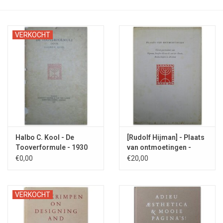
VERKOCHT
Halbo C. Kool - De
[Rudolf Hijman] - Plaats
Tooverformule - 1930
van ontmoetingen -
1956
€0,00
€20,00
VERKOCHT