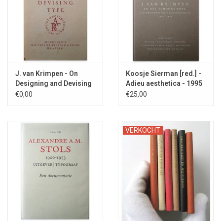
J. van Krimpen - On
Koosje Sierman [red.] -
Designing and Devising
Adieu aesthetica - 1995
Type - 1957
€0,00
€25,00
VERKOCHT