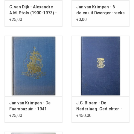
C. van Dijk - Alexandre
Jan van Krimpen - 6
A.M. Stols (1900-1973) -
delen uit Dwergen-reeks
1992
- 1941
€25,00
€0,00
Jan van Krimpen - De
J.C. Bloem - De
Faambazuin - 1941
Nederlaag. Gedichten -
1937
€25,00
€450,00