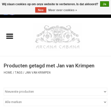
Wij slaan cookies op om onze website te verbeteren. Is dat akkoord?
Ja
Nee
Meer over cookies »
0 Artikelen - €0,00
Home
Oud & Zeldzaam
Kunst
Producten getagd met Jan van Krimpen
Erotica
HOME
/
TAGS
/
JAN VAN KRIMPEN
Curiosa
Categorieën