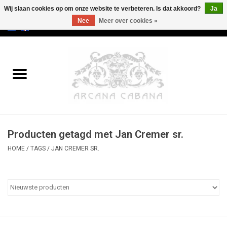
Wij slaan cookies op om onze website te verbeteren. Is dat akkoord?
Ja
Nee
Meer over cookies »
0 Artikelen - €0,00
Home
Oud & Zeldzaam
Kunst
Producten getagd met Jan Cremer sr.
Erotica
HOME
/
TAGS
/
JAN CREMER SR.
Curiosa
Categorieën