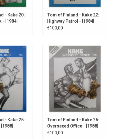
d - Kake 20:
Tom of Finland - Kake 22:
 - [1984]
Highway Patrol - [1984]
€100,00
estraft Kake een
In dit laatste nummer (dat ook
vanwege het
hetero sex scènes bevat) werkt
en van zijn
Kake als Limousine chauffeur.
ending.
TOEVOEGEN AAN WINKELWAGEN
N WINKELWAGEN
d - Kake 25:
Tom of Finland - Kake 26:
 [1988]
Oversexed Office - [1988]
€100,00