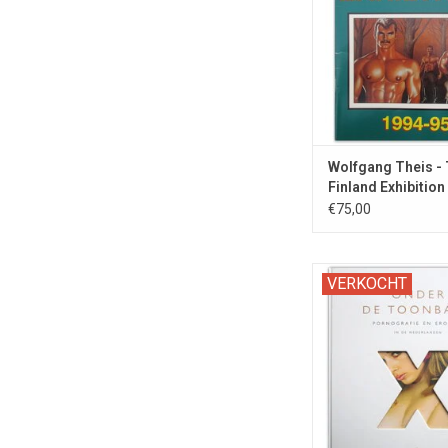
TOEVOEGEN AAN WI
Wolfgang Theis -
Finland Exhibitio
€75,00
Standaardwerk met ov
VERKOCHT
ruim drie eeuwen porn
in Nederland