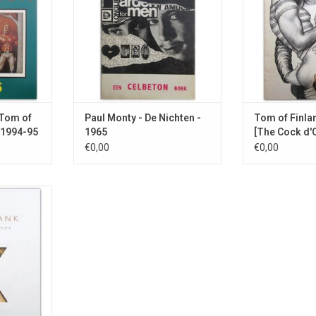
NKELWAGEN
oorlogsslachtoffer.
 Tom of
Paul Monty - De Nichten -
Tom of Finla
n 1994-95
1965
[The Cock d'O
€0,00
€0,00
erzicht van
o industrie
.