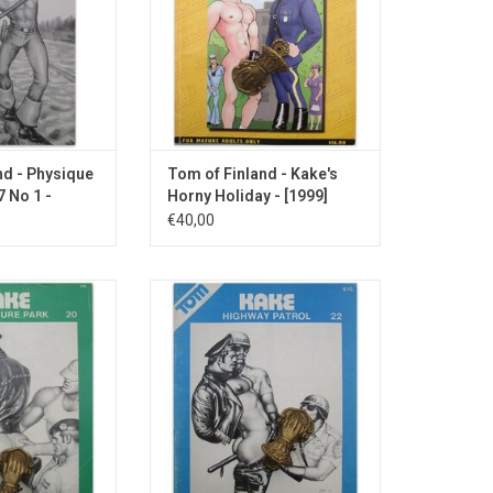
nd - Physique
Tom of Finland - Kake's
7 No 1 -
Horny Holiday - [1999]
€40,00
oet Kake mee aan
Kake wordt gearresteerd door
een stadspark.
twee potige politieagenten...
N WINKELWAGEN
TOEVOEGEN AAN WINKELWAGEN