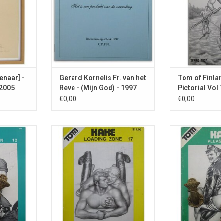
enaar] -
Gerard Kornelis Fr. van het
Tom of Finla
/2005
Reve - (Mijn God) - 1997
Pictorial Vol 
Spring 1957
€0,00
€0,00
t Kake een
Kake stoeit met stoere
In dit nummer d
estation.
vrachtwerkers.
groepseks in 
NKELWAGEN
TOEVOEGEN AAN WINKELWAGEN
TOEVOEGEN AA