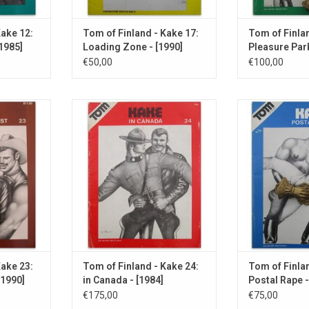
Kake 12:
Tom of Finland - Kake 17:
Tom of Finlan
[1985]
Loading Zone - [1990]
Pleasure Park
€50,00
€100,00
owboys.
EERSTE EDITIE!
In dit nummer b
postbode 
NKELWAGEN
TOEVOEGEN AAN WINKELWAGEN
beschadig
postz
TOEVOEGEN AA
Kake 23:
Tom of Finland - Kake 24:
Tom of Finlan
[1990]
in Canada - [1984]
Postal Rape -
€175,00
€75,00