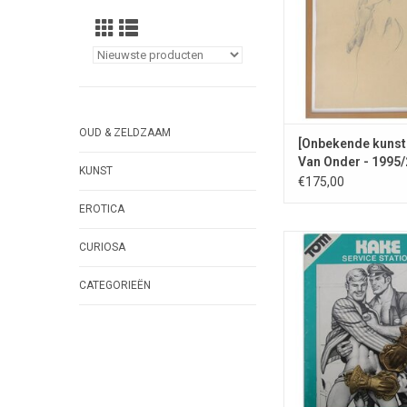
OUD & ZELDZAAM
[Onbekende kunst
Van Onder - 1995
KUNST
€175,00
EROTICA
In dit nummer beleef
CURIOSA
orgie in een benzin
CATEGORIEËN
TOEVOEGEN AAN WI