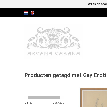
Wij slaan coo
Producten getagd met Gay Eroti
Originele ingelijste 
schets van de onderzi
mannelijk lich
Min: €
0
Max: €
200
TOEVOEGEN AAN WI