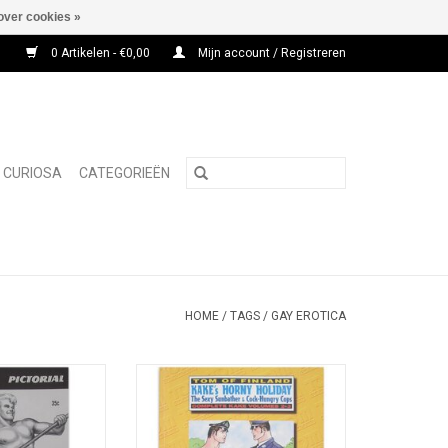
over cookies »
0 Artikelen - €0,00
Mijn account / Registreren
CURIOSA
CATEGORIEËN
HOME
/
TAGS
/
GAY EROTICA
Tom of Finland in
Reprint van Kake 2 en 3: The Sexy
muscle magazine'
Sunbather & Cock-Hungry Cops.
acsimile reprint?
TOEVOEGEN AAN WINKELWAGEN