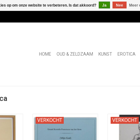
kies op om onze website te verbeteren. Is dat akkoord?
Ja
Nee
Meer 
HOME
OUD & ZELDZAAM
KUNST
EROTICA
ca
tekening /
Bibliofiele reefdruk, als
Het debuut van 
VERKOCHT
VERKOCHT
jde van een
"boekenweekgeschenk" verspreid
het jaren '50 '
aam.
door de CPFN.
van Bob Mizer. F
NKELWAGEN