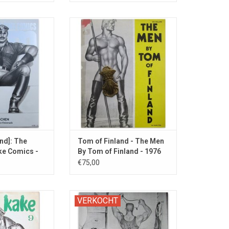
 met reproductie
Overzicht van de homo-erotische
aat van alle Kake
kunst uit de 1960s van de Finse
esteld door Dian
kunstenaar.
son.
TOEVOEGEN AAN WINKELWAGEN
nd]: The
Tom of Finland - The Men
ke Comics -
By Tom of Finland - 1976
€75,00
e brochure met
Obscuur vintage homo-erotisch
VERKOCHT
ornografisch
tijdschrift met zwart-wit
 van de Finse
naaktfotografie en strips.
om of Finland.