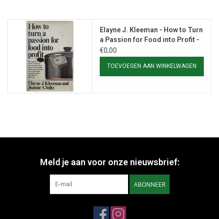
Elayne J. Kleeman - How to Turn
a Passion for Food into Profit -
1979
€0,00
TOEVOEGEN AAN WINKELWAGEN
Meld je aan voor onze nieuwsbrief:
ABONNEER