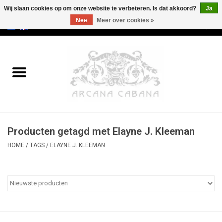
Wij slaan cookies op om onze website te verbeteren. Is dat akkoord?
Ja
Nee
Meer over cookies »
0 Artikelen - €0,00
Home
Oud & Zeldzaam
Kunst
Producten getagd met Elayne J. Kleeman
Erotica
HOME
/
TAGS
/
ELAYNE J. KLEEMAN
Curiosa
Categorieën