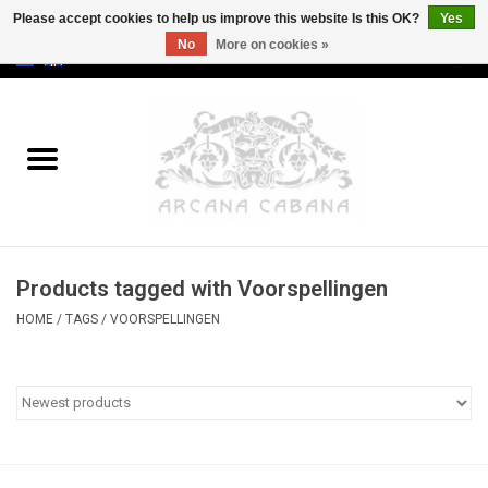
Please accept cookies to help us improve this website Is this OK?
Yes
No
More on cookies »
0 Items - €0,00
Home
Old & Rare
Art
Products tagged with Voorspellingen
Erotica
HOME
/
TAGS
/
VOORSPELLINGEN
Curio
Categories