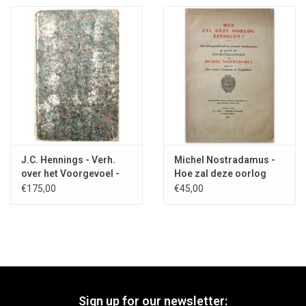
J.C. Hennings - Verh.
Michel Nostradamus -
over het Voorgevoel -
Hoe zal deze oorlog
1790
eindigen? - 1940
€175,00
€45,00
Sign up for our newsletter: