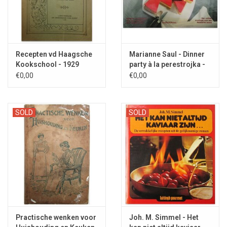
Recepten vd Haagsche
Marianne Saul - Dinner
Kookschool - 1929
party à la perestrojka -
1990
€0,00
€0,00
SOLD
SOLD
Practische wenken voor
Joh. M. Simmel - Het