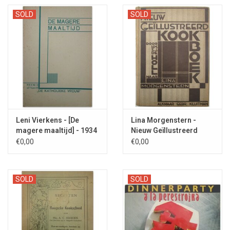
SOLD
SOLD
Leni Vierkens - [De
Lina Morgenstern -
magere maaltijd] - 1934
Nieuw Geïllustreerd
Kookboek - 1930
€0,00
€0,00
SOLD
SOLD