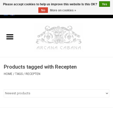
Please accept cookies to help us improve this website Is this OK?
Yes
No
More on cookies »
0 Items - €0,00
Home
Old & Rare
Art
Products tagged with Recepten
Erotica
HOME
/
TAGS
/
RECEPTEN
Curio
Categories