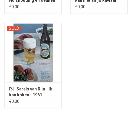
Huishouding en Keuken
kan niet altijd kaviaar
- 1909
zijn... - 1979
€0,00
€0,00
SOLD
P.J. Sarels van Rijn - Ik
kan koken - 1961
€0,00