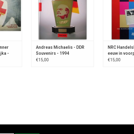
ADD TO CART
inner
Andreas Michaelis - DDR
NRC Handelsb
jka -
Souvenirs - 1994
eeuw in voor
1900-1999
€15,00
€15,00