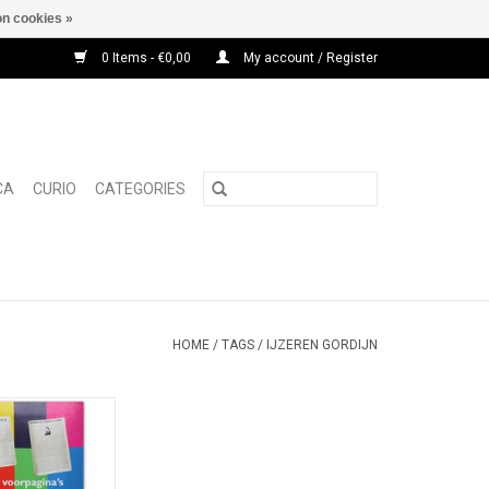
n cookies »
0 Items - €0,00
My account / Register
CA
CURIO
CATEGORIES
HOME
/
TAGS
/
IJZEREN GORDIJN
ns of frontpages
we Rotterdamsche
1900-1999.
O CART