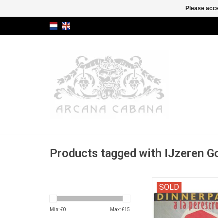
Please acce
Products tagged with IJzeren Go
"Een culinair draaibo
SOLD
Russische avo
Min: €
0
Max: €
15