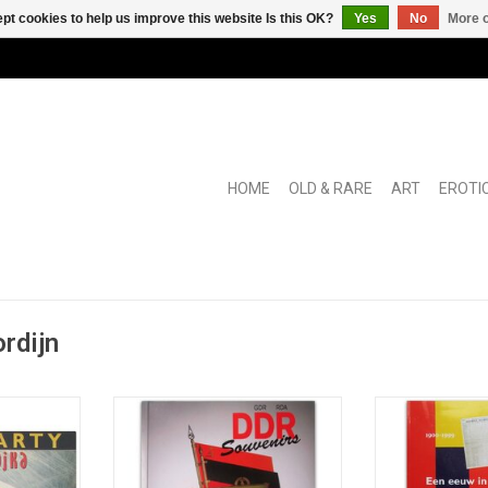
pt cookies to help us improve this website Is this OK?
Yes
No
More o
HOME
OLD & RARE
ART
EROTI
rdijn
ek voor een
Catalogue of the collection of
100 reproductio
nd".
East German communist
from the 'Nieu
curiosities of the Deutschen
Courant' 
Historischen Museum in Berlin.
ADD T