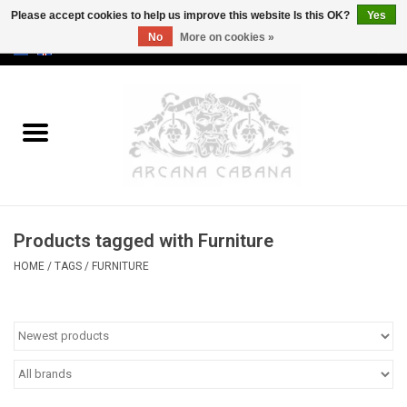
Please accept cookies to help us improve this website Is this OK?
Yes
No
More on cookies »
0 Items - €0,00
Home
Old & Rare
Art
Products tagged with Furniture
Erotica
HOME
/
TAGS
/
FURNITURE
Curio
Categories