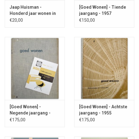
Jaap Huisman -
[Goed Wonen] - Tiende
Honderd jaar wonen in
jaargang - 1957
Nederland 1900-2000
€20,00
€150,00
[Goed Wonen] -
[Goed Wonen] - Achtste
Negende jaargang -
jaargang - 1955
1956
€175,00
€175,00