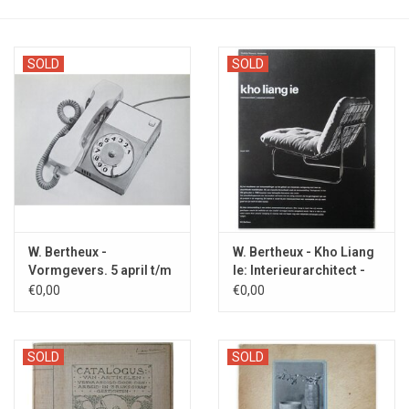
SOLD
SOLD
W. Bertheux -
W. Bertheux - Kho Liang
Vormgevers. 5 april t/m
Ie: Interieurarchitect -
23 juni 1968
1971
€0,00
€0,00
SOLD
SOLD