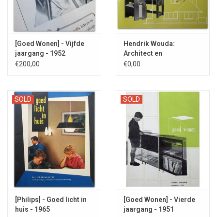
[Goed Wonen] - Vijfde
Hendrik Wouda:
jaargang - 1952
Architect en
meubelontwerper - 1989
€200,00
€0,00
SOLD
SOLD
[Philips] - Goed licht in
[Goed Wonen] - Vierde
huis - 1965
jaargang - 1951